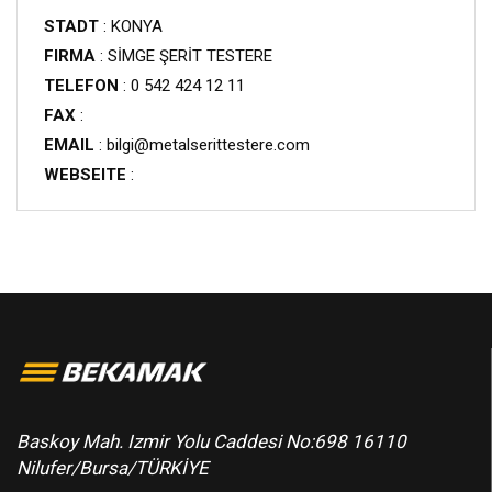
STADT
: KONYA
FIRMA
: SİMGE ŞERİT TESTERE
TELEFON
: 0 542 424 12 11
FAX
:
EMAIL
: bilgi@metalserittestere.com
WEBSEITE
:
Baskoy Mah. Izmir Yolu Caddesi No:698 16110
Nilufer/Bursa/TÜRKİYE