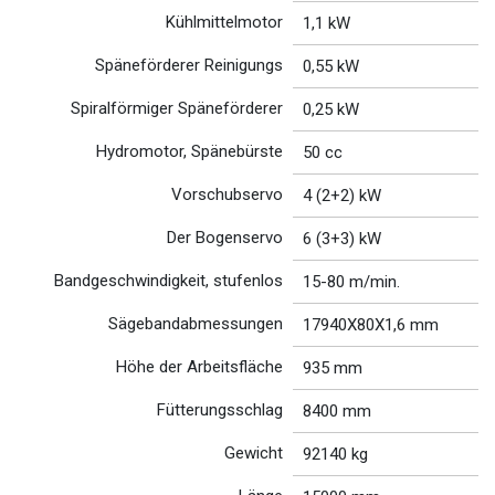
Kühlmittelmotor
1,1 kW
Späneförderer Reinigungs
0,55 kW
Spiralförmiger Späneförderer
0,25 kW
Hydromotor, Spänebürste
50 cc
Vorschubservo
4 (2+2) kW
Der Bogenservo
6 (3+3) kW
Bandgeschwindigkeit, stufenlos
15-80 m/min.
Sägebandabmessungen
17940X80X1,6 mm
Höhe der Arbeitsfläche
935 mm
Fütterungsschlag
8400 mm
Gewicht
92140 kg