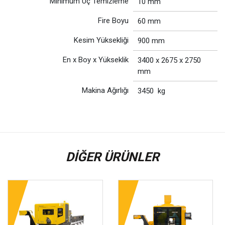
Minimum Uç Temizleme
10 mm
Fire Boyu
60 mm
Kesim Yüksekliği
900 mm
En x Boy x Yükseklik
3400 x 2675 x 2750
mm
Makina Ağırlığı
3450 kg
DIĞER ÜRÜNLER