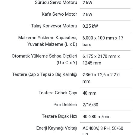
Sürücü Servo Motoru
2 kW
Kafa Servo Motor
2 kW
Talaş Konveyor Motoru
0,25 kW
Malzeme Yükleme Kapasitesi,
6.000 x 100 mm x 17
Yuvarlak Malzeme (L x D)
bars
Otomatik Yükleme Sehpa Ölçüleri
6.175 x 2170 mm x
(U x G x Y)
1245 mm
Testere Çap x Tepsi x Diş Kalınlığı
Ø360 x T2,6 x 2,27t
mm
Testere Göbek Çapı
40 mm
Pim Delikleri
2/16/80
Testere Bıçak Hızı
40-280 m/min
Enerji Kaynağı Voltajı
AC400V, 3 PH, 50/60
HZ