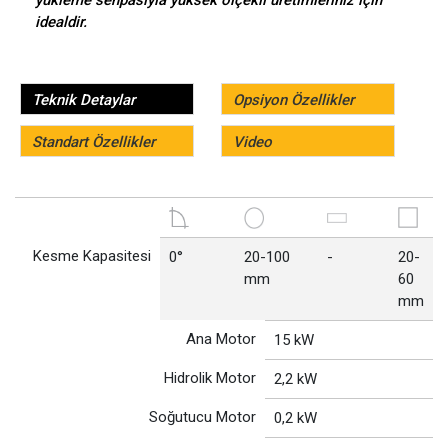
yükleme sehpasıyla yüksek ölçekli üretimleriniz için
idealdir.
Teknik Detaylar
Opsiyon Özellikler
Standart Özellikler
Video
Kesme Kapasitesi
0°
20-100
-
20-
mm
60
mm
Ana Motor
15 kW
Hidrolik Motor
2,2 kW
Soğutucu Motor
0,2 kW