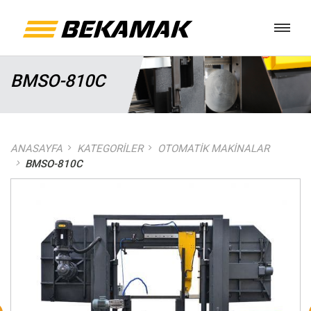
BMSO-810C
ANASAYFA
KATEGORILER
OTOMATIK MAKINALAR
BMSO-810C