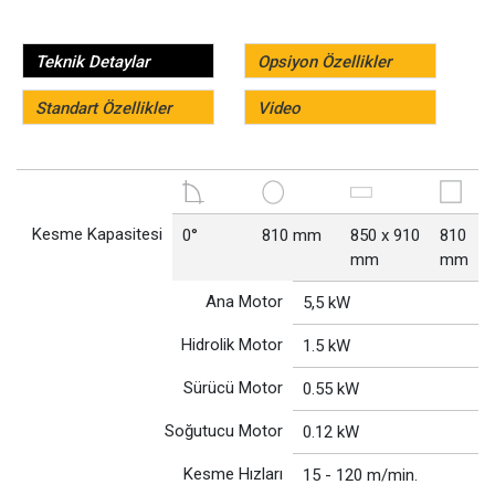
Teknik Detaylar
Opsiyon Özellikler
Standart Özellikler
Video
Kesme Kapasitesi
0°
810 mm
850 x 910
810
mm
mm
Ana Motor
5,5 kW
Hidrolik Motor
1.5 kW
Sürücü Motor
0.55 kW
Soğutucu Motor
0.12 kW
Kesme Hızları
15 - 120 m/min.