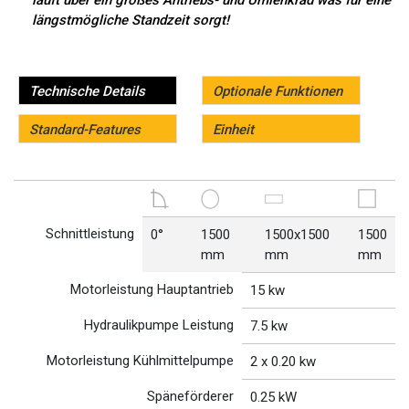
läuft über ein großes Antriebs- und Umlenkrad was für eine
längstmögliche Standzeit sorgt!
Technische Details
Optionale Funktionen
Standard-Features
Einheit
Schnittleistung
0°
1500
1500x1500
1500
mm
mm
mm
Motorleistung Hauptantrieb
15 kw
Hydraulikpumpe Leistung
7.5 kw
Motorleistung Kühlmittelpumpe
2 x 0.20 kw
Späneförderer
0.25 kW