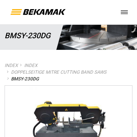
BMSY-230DG
INDEX
INDEX
DOPPELSEITIGE MITRE CUTTING BAND SAWS
BMSY-230DG