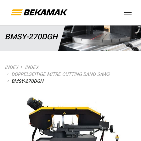
BMSY-270DGH
INDEX
INDEX
DOPPELSEITIGE MITRE CUTTING BAND SAWS
BMSY-270DGH