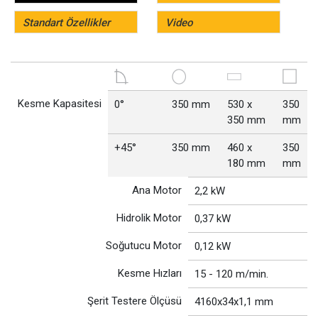
Standart Özellikler
Video
Kesme Kapasitesi
0°
350 mm
530 x
350
350 mm
mm
+45°
350 mm
460 x
350
180 mm
mm
Ana Motor
2,2 kW
Hidrolik Motor
0,37 kW
Soğutucu Motor
0,12 kW
Kesme Hızları
15 - 120 m/min.
Şerit Testere Ölçüsü
4160x34x1,1 mm